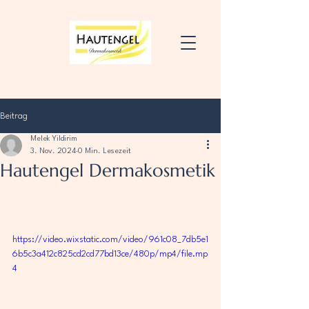
Beitrag
Melek Yildirim
3. Nov. 2024
0 Min. Lesezeit
Hautengel Dermakosmetik
https://video.wixstatic.com/video/961c08_7db5e1
6b5c3a412c825cd2cd77bd13ce/480p/mp4/file.mp
4